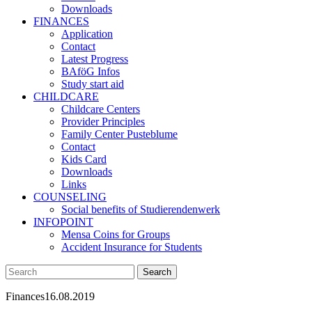
Downloads
FINANCES
Application
Contact
Latest Progress
BAföG Infos
Study start aid
CHILDCARE
Childcare Centers
Provider Principles
Family Center Pusteblume
Contact
Kids Card
Downloads
Links
COUNSELING
Social benefits of Studierendenwerk
INFOPOINT
Mensa Coins for Groups
Accident Insurance for Students
Finances
16.08.2019