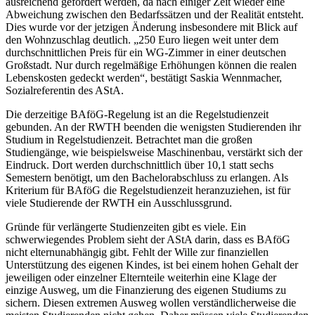
ausreichend gefördert werden, da nach einiger Zeit wieder eine
Abweichung zwischen den Bedarfssätzen und der Realität entsteht.
Dies wurde vor der jetzigen Änderung insbesondere mit Blick auf
den Wohnzuschlag deutlich. „250 Euro liegen weit unter dem
durchschnittlichen Preis für ein WG-Zimmer in einer deutschen
Großstadt. Nur durch regelmäßige Erhöhungen können die realen
Lebenskosten gedeckt werden“, bestätigt Saskia Wennmacher,
Sozialreferentin des AStA.
Die derzeitige BAföG-Regelung ist an die Regelstudienzeit
gebunden. An der RWTH beenden die wenigsten Studierenden ihr
Studium in Regelstudienzeit. Betrachtet man die großen
Studiengänge, wie beispielsweise Maschinenbau, verstärkt sich der
Eindruck. Dort werden durchschnittlich über 10,1 statt sechs
Semestern benötigt, um den Bachelorabschluss zu erlangen. Als
Kriterium für BAföG die Regelstudienzeit heranzuziehen, ist für
viele Studierende der RWTH ein Ausschlussgrund.
Gründe für verlängerte Studienzeiten gibt es viele. Ein
schwerwiegendes Problem sieht der AStA darin, dass es BAföG
nicht elternunabhängig gibt. Fehlt der Wille zur finanziellen
Unterstützung des eigenen Kindes, ist bei einem hohen Gehalt der
jeweiligen oder einzelner Elternteile weiterhin eine Klage der
einzige Ausweg, um die Finanzierung des eigenen Studiums zu
sichern. Diesen extremen Ausweg wollen verständlicherweise die