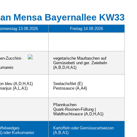
lan Mensa Bayernallee KW33
onnerstag 13.08.2026
Freitag 14.08.2026
en-Zucchini-
vegetarische Maultaschen auf
Gemüsebett und ger. Zwiebeln
umareis
(A,B,D,H,A1)
on bleu (A,D,H,A1)
Seelachsfilet (E)
ianjus (A,L,A1)
Pestosauce (A,A4)
Pfannkuchen
Quark-Rosinen-Füllung |
Waldfruchtsauce (A,D,H,A1)
offelwedges
Kartoffeln
oder
Gemüsezartweizen
1)
oder
Kurkumareis
(A,B,A1)