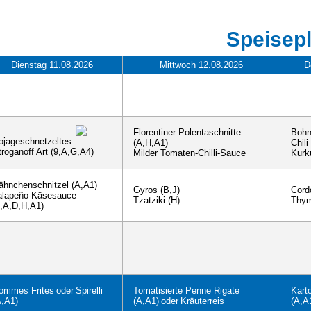
Speisep
Dienstag 11.08.2026
Mittwoch 12.08.2026
D
Florentiner Polentaschnitte
Bohn
ojageschnetzeltes
(A,H,A1)
Chili
troganoff Art (9,A,G,A4)
Milder Tomaten-Chilli-Sauce
Kurk
ähnchenschnitzel (A,A1)
Gyros (B,J)
Cord
alapeño-Käsesauce
Tzatziki (H)
Thym
1,A,D,H,A1)
ommes Frites
oder
Spirelli
Tomatisierte Penne Rigate
Kart
A,A1)
(A,A1)
oder
Kräuterreis
(A,A