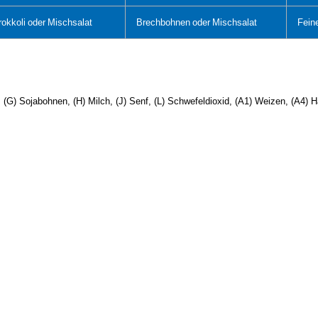
rokkoli
oder
Mischsalat
Brechbohnen
oder
Mischsalat
Fein
ch, (G) Sojabohnen, (H) Milch, (J) Senf, (L) Schwefeldioxid, (A1) Weizen, (A4) H