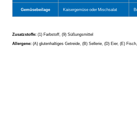
Gemüsebeilage
Kaisergemüse
oder
Mischsalat
B
Zusatzstoffe:
(1) Farbstoff, (9) Süßungsmittel
Allergene:
(A) glutenhaltiges Getreide, (B) Sellerie, (D) Eier, (E) Fis