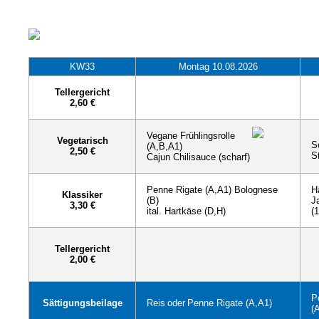
KW33
Montag 10.08.2026
Tellergericht
2,60 €
Vegane Frühlingsrolle
Vegetarisch
S
(A,B,A1)
2,50 €
S
Cajun Chilisauce (scharf)
Penne Rigate (A,A1) Bolognese
H
Klassiker
(B)
J
3,30 €
ital. Hartkäse (D,H)
(
Tellergericht
2,00 €
P
Sättigungsbeilage
Reis
oder
Penne Rigate (A,A1)
(