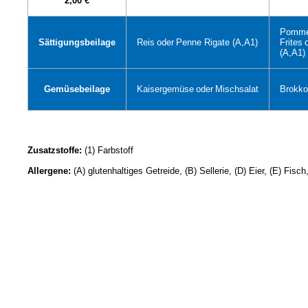
2,00 €
Pomm
Sättigungsbeilage
Reis
oder
Penne Rigate (A,A1)
Frites
(A,A1)
Gemüsebeilage
Kaisergemüse
oder
Mischsalat
Brokko
Zusatzstoffe:
(1) Farbstoff
Allergene:
(A) glutenhaltiges Getreide, (B) Sellerie, (D) Eier, (E) Fisc