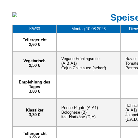
Speis
KW33
Montag 10.08.2026
Dien
Tellergericht
2,60 €
Vegane Frühlingsrolle
Ravioli
Vegetarisch
(A,B,A1)
Tomate
2,50 €
Cajun Chilisauce (scharf)
Pestos
Empfehlung des
Tages
3,80 €
Hähnch
Penne Rigate (A,A1)
Klassiker
(A,A1)
Bolognese (B)
3,30 €
Jalape
ital. Hartkäse (D,H)
(1,A,D
Tellergericht