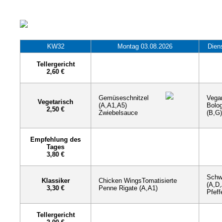
KW32
Montag 03.08.2026
Dien
Tellergericht
2,60 €
Gemüseschnitzel
Vega
Vegetarisch
(A,A1,A5)
Bolo
2,50 €
Zwiebelsauce
(B,G)
Empfehlung des
Tages
3,80 €
Schw
Klassiker
Chicken WingsTomatisierte
(A,D
3,30 €
Penne Rigate (A,A1)
Pfeff
Tellergericht