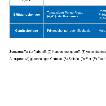
2,00 €
Pom
Tomatisierte Penne Rigate
Sättigungsbeilage
Frite
(A,A1)
oder
Kräuterreis
(A,A1
Gemüsebeilage
Prinzessbohnen
oder
Mischsalat
Mais
Zusatzstoffe:
(1) Farbstoff, (2) Konservierungsstoff, (3) Antioxidations
Allergene:
(A) glutenhaltiges Getreide, (B) Sellerie, (D) Eier, (E) Fis