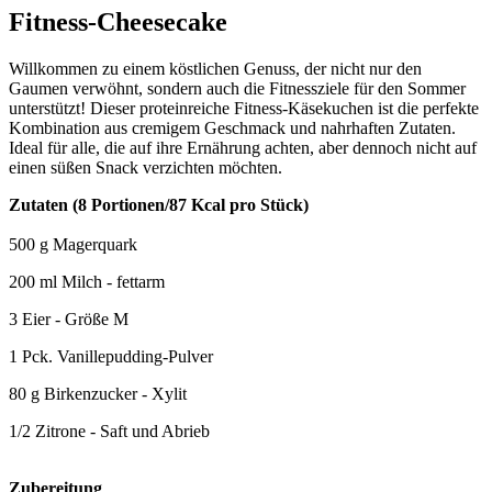
Fitness-Cheesecake
Willkommen zu einem köstlichen Genuss, der nicht nur den
Gaumen verwöhnt, sondern auch die Fitnessziele für den Sommer
unterstützt! Dieser proteinreiche Fitness-Käsekuchen ist die perfekte
Kombination aus cremigem Geschmack und nahrhaften Zutaten.
Ideal für alle, die auf ihre Ernährung achten, aber dennoch nicht auf
einen süßen Snack verzichten möchten.
Zutaten (8 Portionen/87 Kcal pro Stück)
500
g
Magerquark
200
ml
Milch
-
fettarm
3
Eier
-
Größe M
1
Pck.
Vanillepudding-Pulver
80
g
Birkenzucker
-
Xylit
1/2
Zitrone
-
Saft und Abrieb
Zubereitung