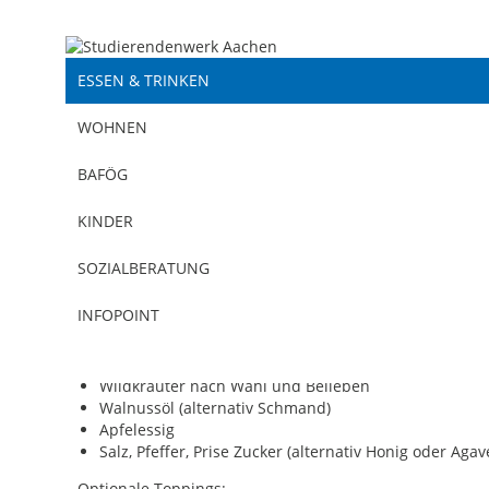
ESSEN & TRINKEN
WOHNEN
BAFÖG
KINDER
SOZIALBERATUNG
INFOPOINT
Zutaten Salat (für ca. 4 Personen):
250 g Löwenzahn (jung, vor der Blüte)
Wildkräuter nach Wahl und Belieben
Walnussöl (alternativ Schmand)
Apfelessig
Salz, Pfeffer, Prise Zucker (alternativ Honig oder Agav
Optionale Toppings: