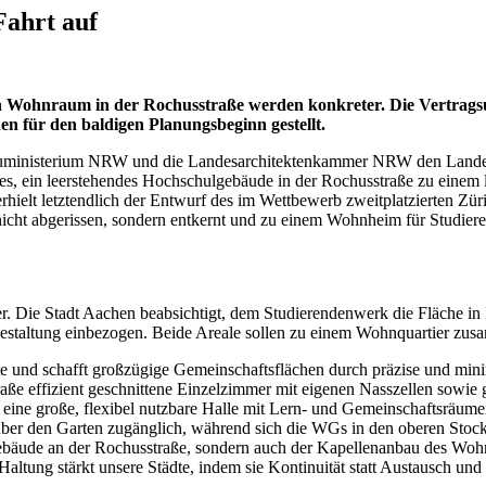
ahrt auf
en Wohnraum in der Rochusstraße werden konkreter. Die Vertrag
n für den baldigen Planungsbeginn gestellt.
 Bauministerium NRW und die Landesarchitektenkammer NRW den Lande
es, ein leerstehendes Hochschulgebäude in der Rochusstraße zu einem 
ielt letztendlich der Entwurf des im Wettbewerb zweitplatzierten Zü
nicht abgerissen, sondern entkernt und zu einem Wohnheim für Studie
. Die Stadt Aachen beabsichtigt, dem Studierendenwerk die Fläche in
estaltung einbezogen. Beide Areale sollen zu einem Wohnquartier zu
und schafft großzügige Gemeinschaftsflächen durch präzise und minim
raße effizient geschnittene Einzelzimmer mit eigenen Nasszellen sowi
 eine große, flexibel nutzbare Halle mit Lern- und Gemeinschaftsräume
d über den Garten zugänglich, während sich die WGs in den oberen St
ebäude an der Rochusstraße, sondern auch der Kapellenanbau des Wohn
ung stärkt unsere Städte, indem sie Kontinuität statt Austausch und T