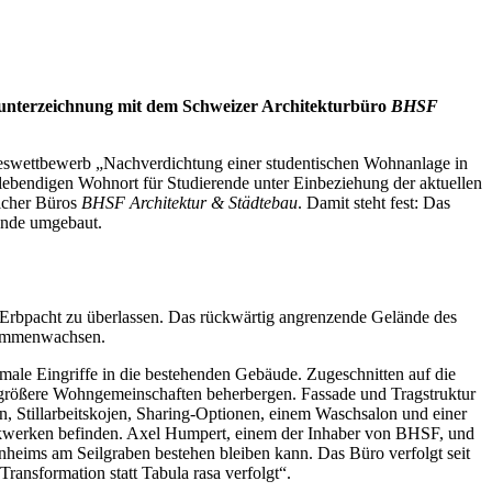
sunterzeichnung mit dem Schweizer Architekturbüro
BHSF
swettbewerb „Nachverdichtung einer studentischen Wohnanlage in
lebendigen Wohnort für Studierende unter Einbeziehung der aktuellen
richer Büros
BHSF Architektur & Städtebau
. Damit steht fest: Das
rende umgebaut.
 Erbpacht zu überlassen. Das rückwärtig angrenzende Gelände des
sammenwachsen.
ale Eingriffe in die bestehenden Gebäude. Zugeschnitten auf die
e größere Wohngemeinschaften beherbergen. Fassade und Tragstruktur
n, Stillarbeitskojen, Sharing-Optionen, einem Waschsalon und einer
ockwerken befinden. Axel Humpert, einem der Inhaber von BHSF, und
heims am Seilgraben bestehen bleiben kann. Das Büro verfolgt seit
ransformation statt Tabula rasa verfolgt“.