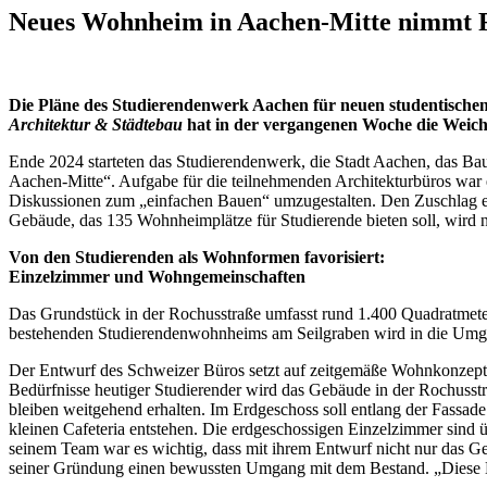
Neues Wohnheim in Aachen-Mitte nimmt F
Die Pläne des Studierendenwerk Aachen für neuen studentisch
Architektur & Städtebau
hat in der vergangenen Woche die Weiche
Ende 2024 starteten das Studierendenwerk, die Stadt Aachen, das
Aachen-Mitte“. Aufgabe für die teilnehmenden Architekturbüros war 
Diskussionen zum „einfachen Bauen“ umzugestalten. Den Zuschlag erh
Gebäude, das 135 Wohnheimplätze für Studierende bieten soll, wird 
Von den Studierenden als Wohnformen favorisiert:
Einzelzimmer und Wohngemeinschaften
Das Grundstück in der Rochusstraße umfasst rund 1.400 Quadratmeter
bestehenden Studierendenwohnheims am Seilgraben wird in die Umg
Der Entwurf des Schweizer Büros setzt auf zeitgemäße Wohnkonzepte 
Bedürfnisse heutiger Studierender wird das Gebäude in der Rochusst
bleiben weitgehend erhalten. Im Erdgeschoss soll entlang der Fassade
kleinen Cafeteria entstehen. Die erdgeschossigen Einzelzimmer sin
seinem Team war es wichtig, dass mit ihrem Entwurf nicht nur das G
seiner Gründung einen bewussten Umgang mit dem Bestand. „Diese Halt