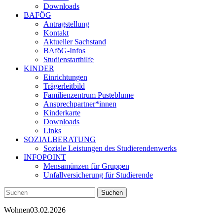
Downloads
BAFÖG
Antragstellung
Kontakt
Aktueller Sachstand
BAföG-Infos
Studienstarthilfe
KINDER
Einrichtungen
Trägerleitbild
Familienzentrum Pusteblume
Ansprechpartner*innen
Kinderkarte
Downloads
Links
SOZIALBERATUNG
Soziale Leistungen des Studierendenwerks
INFOPOINT
Mensamünzen für Gruppen
Unfallversicherung für Studierende
Wohnen
03.02.2026