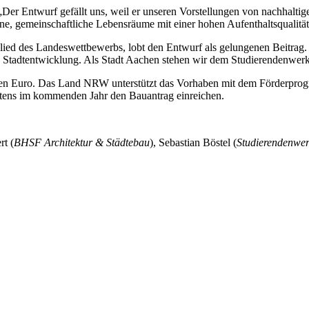
: „Der Entwurf gefällt uns, weil er unseren Vorstellungen von nachha
e, gemeinschaftliche Lebensräume mit einer hohen Aufenthaltsqualität
glied des Landeswettbewerbs, lobt den Entwurf als gelungenen Beitrag.
 Stadtentwicklung. Als Stadt Aachen stehen wir dem Studierendenwerk da
onen Euro. Das Land NRW unterstützt das Vorhaben mit dem Förderpro
stens im kommenden Jahr den Bauantrag einreichen.
rt (
BHSF Architektur & Städtebau
), Sebastian Böstel (
Studierendenwe