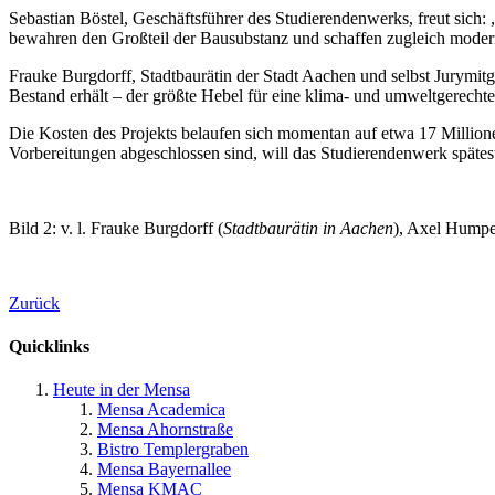
Sebastian Böstel, Geschäftsführer des Studierendenwerks, freut sich
bewahren den Großteil der Bausubstanz und schaffen zugleich modern
Frauke Burgdorff, Stadtbaurätin der Stadt Aachen und selbst Jurymit
Bestand erhält – der größte Hebel für eine klima- und umweltgerechte
Die Kosten des Projekts belaufen sich momentan auf etwa 17 Milli
Vorbereitungen abgeschlossen sind, will das Studierendenwerk späte
Bild 2: v. l. Frauke Burgdorff (
Stadtbaurätin in Aachen
), Axel Humpe
Zurück
Quicklinks
Heute in der Mensa
Mensa Academica
Mensa Ahornstraße
Bistro Templergraben
Mensa Bayernallee
Mensa KMAC