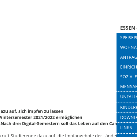
ESSEN
WOHN
SPEISEP
BAFÖ
WOHNA
MENSAPR
KINDE
ANTRAG
WOHNR
MENSEN
SOZIA
EINRIC
KONTA
AUFMAS
KAFFEE
INFOP
SOZIAL
TRÄGERL
AKTUEL
FRAGEN
BARGEL
MENSAM
FAMILI
BAFÖG-
WOHND
MEHRWE
UNFALL
ANSPRE
STUDIE
KONTA
SERVICE
KINDER
DOWNL
CATERI
zu auf, sich impfen zu lassen
DOWNL
 Wintersemester 2021/2022 ermöglichen
QUALIT
Nach drei Digital-Semestern soll das Leben auf den Campus zur
LINKS
FAQ
 ruft Studierende dazu auf, die Impfangebote der Länder und 