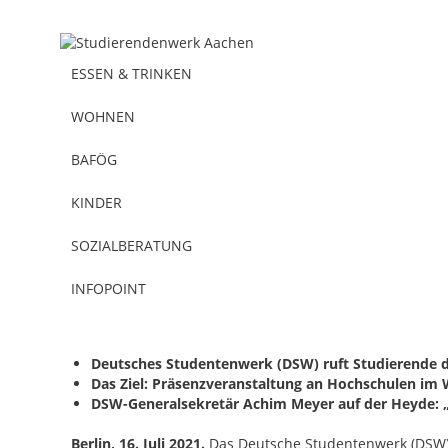
ESSEN & TRINKEN
WOHNEN
BAFÖG
KINDER
SOZIALBERATUNG
Allgemeines
22.07.2021
INFOPOINT
DSW: Impfen für mehr Präsenz
Deutsches Studentenwerk (DSW) ruft Studierende da
Das Ziel: Präsenzveranstaltung an Hochschulen im
DSW-Generalsekretär Achim Meyer auf der Heyde: „
Berlin, 16. Juli 2021.
Das Deutsche Studentenwerk (DSW)