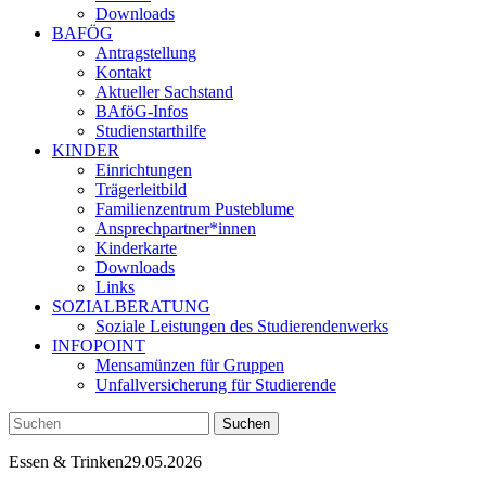
Downloads
BAFÖG
Antragstellung
Kontakt
Aktueller Sachstand
BAföG-Infos
Studienstarthilfe
KINDER
Einrichtungen
Trägerleitbild
Familienzentrum Pusteblume
Ansprechpartner*innen
Kinderkarte
Downloads
Links
SOZIALBERATUNG
Soziale Leistungen des Studierendenwerks
INFOPOINT
Mensamünzen für Gruppen
Unfallversicherung für Studierende
Essen & Trinken
29.05.2026