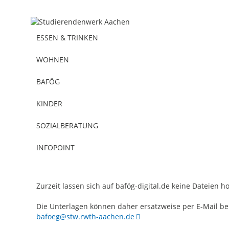
ESSEN & TRINKEN
WOHNEN
BAFÖG
KINDER
SOZIALBERATUNG
Studienfinanzierung
20.11.2025
INFOPOINT
Wartungsarbeiten bei BAföG-Digita
Zurzeit lassen sich auf bafög-digital.de keine Dateien 
Die Unterlagen können daher ersatzweise per E-Mail b
bafoeg@stw.rwth-aachen.de