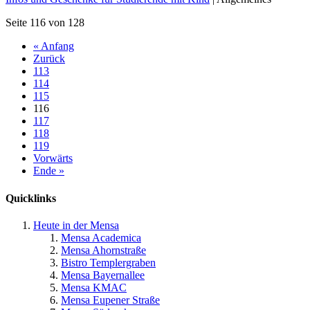
Seite 116 von 128
« Anfang
Zurück
113
114
115
116
117
118
119
Vorwärts
Ende »
Quicklinks
Heute in der Mensa
Mensa Academica
Mensa Ahornstraße
Bistro Templergraben
Mensa Bayernallee
Mensa KMAC
Mensa Eupener Straße