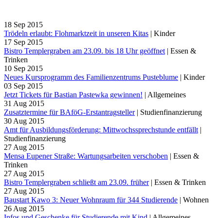
18
Sep
2015
Trödeln erlaubt: Flohmarktzeit in unseren Kitas
|
Kinder
17
Sep
2015
Bistro Templergraben am 23.09. bis 18 Uhr geöffnet
|
Essen &
Trinken
10
Sep
2015
Neues Kursprogramm des Familienzentrums Pusteblume
|
Kinder
03
Sep
2015
Jetzt Tickets für Bastian Pastewka gewinnen!
|
Allgemeines
31
Aug
2015
Zusatztermine für BAföG-Erstantragsteller
|
Studienfinanzierung
30
Aug
2015
Amt für Ausbildungsförderung: Mittwochssprechstunde entfällt
|
Studienfinanzierung
27
Aug
2015
Mensa Eupener Straße: Wartungsarbeiten verschoben
|
Essen &
Trinken
27
Aug
2015
Bistro Templergraben schließt am 23.09. früher
|
Essen & Trinken
27
Aug
2015
Baustart Kawo 3: Neuer Wohnraum für 344 Studierende
|
Wohnen
26
Aug
2015
Infos und Geschenke für Studierende mit Kind
|
Allgemeines