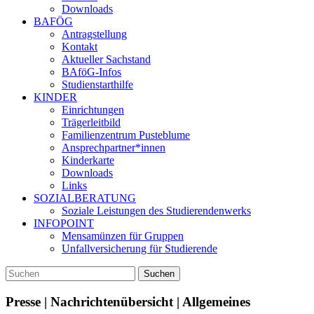
Downloads
BAFÖG
Antragstellung
Kontakt
Aktueller Sachstand
BAföG-Infos
Studienstarthilfe
KINDER
Einrichtungen
Trägerleitbild
Familienzentrum Pusteblume
Ansprechpartner*innen
Kinderkarte
Downloads
Links
SOZIALBERATUNG
Soziale Leistungen des Studierendenwerks
INFOPOINT
Mensamünzen für Gruppen
Unfallversicherung für Studierende
Presse | Nachrichtenübersicht | Allgemeines