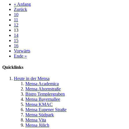
« Anfang
Zurück
10
11
12
13
14
15
16
Vorwärts
Ende »
Quicklinks
Heute in der Mensa
Mensa Academica
Mensa Ahornstraße
Bistro Templergraben
Mensa Bayernallee
Mensa KMAC
Mensa Eupener Straße
Mensa Südpark
Mensa Vita
Mensa Jülich