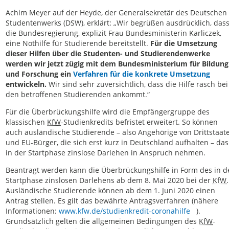
Achim Meyer auf der Heyde, der Generalsekretär des Deutschen
Studentenwerks (DSW), erklärt: „Wir begrüßen ausdrücklich, das
die Bundesregierung, explizit Frau Bundesministerin Karliczek,
eine Nothilfe für Studierende bereitstellt.
Für die Umsetzung
dieser Hilfen über die Studenten- und Studierendenwerke
werden wir jetzt zügig mit dem Bundesministerium für Bildung
und Forschung ein
Verfahren für die konkrete Umsetzung
entwickeln.
Wir sind sehr zuversichtlich, dass die Hilfe rasch bei
den betroffenen Studierenden ankommt.“
Für die Überbrückungshilfe wird die Empfängergruppe des
klassischen
KfW
-Studienkredits befristet erweitert. So können
auch ausländische Studierende – also Angehörige von Drittstaat
und EU-Bürger, die sich erst kurz in Deutschland aufhalten – das
in der Startphase zinslose Darlehen in Anspruch nehmen.
Beantragt werden kann die Überbrückungshilfe in Form des in d
Startphase zinslosen Darlehens ab dem 8. Mai 2020 bei der
KfW
.
Ausländische Studierende können ab dem 1. Juni 2020 einen
Antrag stellen. Es gilt das bewährte Antragsverfahren (nähere
Informationen:
www.kfw.de/studienkredit-coronahilfe
).
Grundsätzlich gelten die allgemeinen Bedingungen des
KfW
-