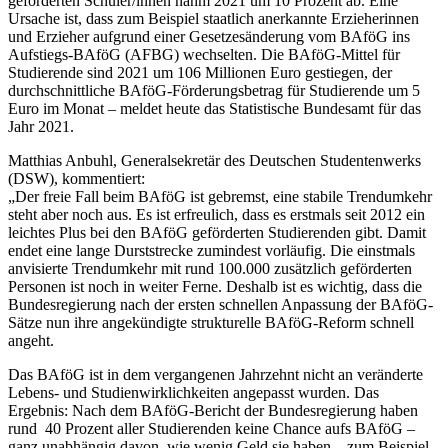
geförderten Schüler/innen nahm 2021 um 10 Prozent ab. Eine
Ursache ist, dass zum Beispiel staatlich anerkannte Erzieherinnen
und Erzieher aufgrund einer Gesetzesänderung vom BAföG ins
Aufstiegs-BAföG (AFBG) wechselten. Die BAföG-Mittel für
Studierende sind 2021 um 106 Millionen Euro gestiegen, der
durchschnittliche BAföG-Förderungsbetrag für Studierende um 5
Euro im Monat – meldet heute das Statistische Bundesamt für das
Jahr 2021.
Matthias Anbuhl, Generalsekretär des Deutschen Studentenwerks
(DSW), kommentiert:
„Der freie Fall beim BAföG ist gebremst, eine stabile Trendumkehr
steht aber noch aus. Es ist erfreulich, dass es erstmals seit 2012 ein
leichtes Plus bei den BAföG geförderten Studierenden gibt. Damit
endet eine lange Durststrecke zumindest vorläufig. Die einstmals
anvisierte Trendumkehr mit rund 100.000 zusätzlich geförderten
Personen ist noch in weiter Ferne. Deshalb ist es wichtig, dass die
Bundesregierung nach der ersten schnellen Anpassung der BAföG-
Sätze nun ihre angekündigte strukturelle BAföG-Reform schnell
angeht.
Das BAföG ist in dem vergangenen Jahrzehnt nicht an veränderte
Lebens- und Studienwirklichkeiten angepasst wurden. Das
Ergebnis: Nach dem BAföG-Bericht der Bundesregierung haben
rund 40 Prozent aller Studierenden keine Chance aufs BAföG –
ganz unabhängig davon, wie wenig Geld sie haben – zum Beispiel