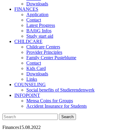
Downloads
FINANCES
Application
Contact
Latest Progress
BAföG Infos
Study start aid
CHILDCARE
Childcare Centers
Provider Principles
Family Center Pusteblume
Contact
Kids Card
Downloads
Links
COUNSELING
Social benefits of Studierendenwerk
INFOPOINT
Mensa Coins for Groups
Accident Insurance for Students
Finances
15.08.2022